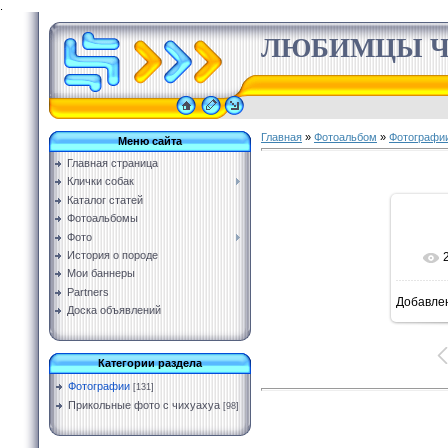
.
ЛЮБИМЦЫ Ч
Главная
»
Фотоальбом
»
Фотографи
Меню сайта
Главная страница
Клички собак
Каталог статей
Фотоальбомы
Фото
История о породе
Мои баннеры
Partners
Добавле
Доска объявлений
Категории раздела
Фотографии
[131]
Прикольные фото с чихуахуа
[98]