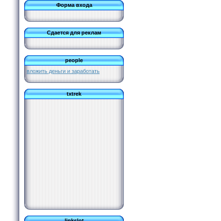
Форма входа
Сдается для реклам
people
вложить деньги и заработать
txtrek
linkslot