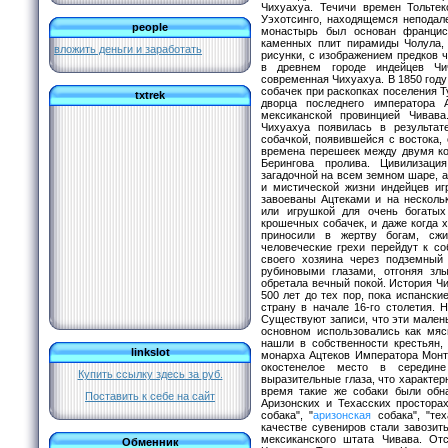
Чихуахуа. Течичи времен Тольте
Уэхотсинго, находящемся неподал
people
монастырь был основан францис
каменных плит пирамиды Чолула, 
вложить деньги и заработать
рисунки, с изображением предков 
в древнем городе индейцев Чи
современная Чихуахуа. В 1850 году
собачек при раскопках поселения Т
txtrek
дворца последнего императора 
мексиканской провинцией Чивава
Чихуахуа появилась в результа
собачкой, появившейся с востока, 
времена перешеек между двумя ко
Берингова пролива. Цивилизаци
загадочной на всем земном шаре, а
и мистической жизни индейцев иг
завоеваны Ацтеками и на несколь
или игрушкой для очень богатых
крошечных собачек, и даже когда х
приносили в жертву богам, сжи
человеческие грехи перейдут к со
своего хозяина через подземный
рубиновыми глазами, отгоняя зл
обретала вечный покой. История Ч
500 лет до тех пор, пока испански
страну в начале 16-го столетия. 
Существуют записи, что эти малень
основном использовались как мяс
нашли в собственности крестьян,
linkslot
монарха Ацтеков Императора Монт
окостенелое место в середин
Купить ссылку здесь за
руб.
выразительные глаза, что характер
время такие же собаки были обн
Поставить к себе на сайт
Аризонских и Техасских простора
собака", "
аризонская
собака", "те
качестве сувениров стали завозит
мексиканского штата Чивава. От
Обменник