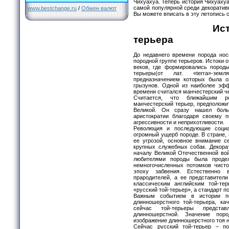
Чихуахуа. Теперь история Чихуахуа
самой популярной среди декоративн
www.bestchange.ru
/
Обмен валют
Вы можете вписать в эту летопись 
История пор
терьера
До недавнего времени порода нос
породной группе терьеров. Истоки 
веков, где формировались пород
терьеры(от лат. «terra»-земл
предназначением которых была о
грызунов. Одной из наиболее эфф
времени считался манчестерский ч
Считается, что ближайшим ро
манчестерский терьер, предположи
Великой. Он сразу нашел боль
аристократии благодаря своему п
агрессивности и неприхотливости.
Революция и последующие социа
огромный ущерб породе. В стране,
ее угрозой, основное внимание с
крупных служебных собак. Декора
началу Великой Отечественной вой
любителями породы была проде
немногочисленных потомков чисто
эпоху забвения. Естественно 
прародителей, а ее представител
классическим английским той-те
«русский той-терьер», а стандарт п
Важным событием в истории п
длинношерстного той-терьера, ка
сейчас той-терьеры предста
длинношерстной. Значение пор
изображение длинношерстного тоя 
Сейчас русский той-терьер – по