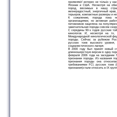
проявляют интерес не только у нас
Японии и США. Несмотря на обил
пород, ввозимых в нашу стран
жизнерадостный, энергичный нрав
терьеров, компактные размеры и не
К сожалению, порода пока не
организациями, но активная рабо
питомников нацелена на популяриза
замечательная порода совсем скор
С середины 90-х годов русские то
кинологов. И, несмотря на то
Международной кинологической фед
породы. Сейчас за рубежом Рос
русских тоев высокого уровня
социалистического лагеря.
В 2000 году был принят новый с
длинношерстную версии в одну поро
февраля 2006 года на заседании 
признании породы. Из названия по
признания породы она относила
требованиями FCI, русских тоев (
признания)стали относить в IX гру