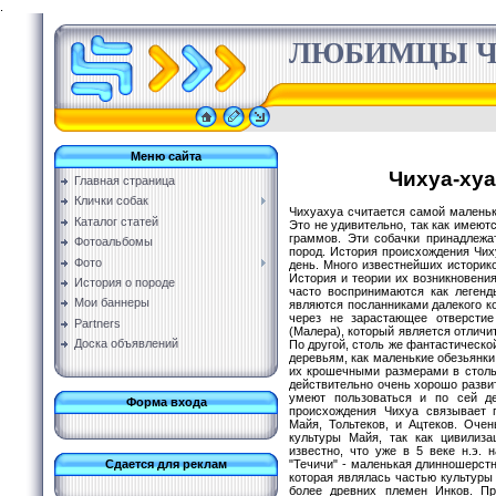
.
ЛЮБИМЦЫ Ч
Меню сайта
Чихуа-хуа
Главная страница
Клички собак
Чихуахуа считается самой малень
Каталог статей
Это не удивительно, так как имеют
граммов. Эти собачки принадлежа
Фотоальбомы
пород. История происхождения Чиху
Фото
день. Много известнейших историк
История и теории их возникновения
История о породе
часто воспринимаются как легенды
Мои баннеры
являются посланниками далекого ко
через не зарастающее отверсти
Partners
(Малера), который является отличи
Доска объявлений
По другой, столь же фантастической
деревьям, как маленькие обезьянки
их крошечными размерами в столь 
действительно очень хорошо разви
умеют пользоваться и по сей д
Форма входа
происхождения Чихуа связывает 
Майя, Тольтеков, и Ацтеков. Оче
культуры Майя, так как цивилиза
известно, что уже в 5 веке н.э.
Сдается для реклам
"Течичи" - маленькая длинношерстн
которая являлась частью культуры 
более древних племен Инков. Пр