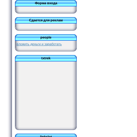
Форма входа
Сдается для реклам
people
вложить деньги и заработать
txtrek
linkslot