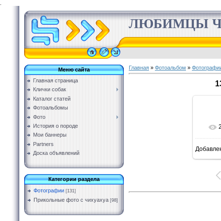
.
ЛЮБИМЦЫ Ч
Главная
»
Фотоальбом
»
Фотографи
Меню сайта
Главная страница
1
Клички собак
Каталог статей
Фотоальбомы
Фото
История о породе
Мои баннеры
Partners
Добавле
Доска объявлений
Категории раздела
Фотографии
[131]
Прикольные фото с чихуахуа
[98]