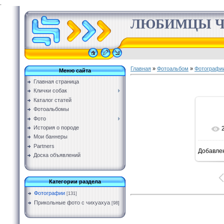
.
ЛЮБИМЦЫ Ч
Главная
»
Фотоальбом
»
Фотографи
Меню сайта
Главная страница
Клички собак
Каталог статей
Фотоальбомы
Фото
История о породе
Мои баннеры
Partners
Добавле
Доска объявлений
Категории раздела
Фотографии
[131]
Прикольные фото с чихуахуа
[98]