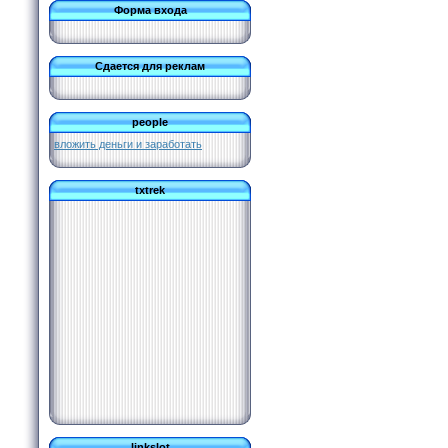
Форма входа
Сдается для реклам
people
вложить деньги и заработать
txtrek
linkslot