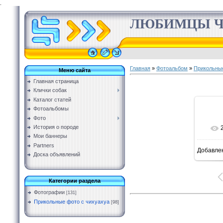
.
ЛЮБИМЦЫ Ч
Главная
»
Фотоальбом
»
Прикольные
Меню сайта
Главная страница
Клички собак
Каталог статей
Фотоальбомы
Фото
История о породе
Мои баннеры
Partners
Добавле
Доска объявлений
Категории раздела
Фотографии
[131]
Прикольные фото с чихуахуа
[98]