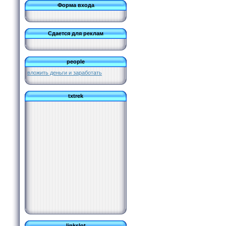
Форма входа
Сдается для реклам
people
вложить деньги и заработать
txtrek
linkslot