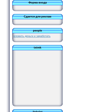
Форма входа
Сдается для реклам
people
вложить деньги и заработать
txtrek
linkslot