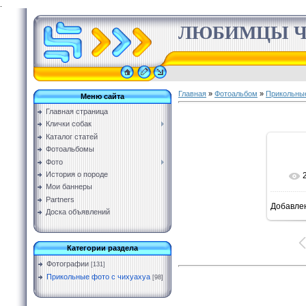
.
ЛЮБИМЦЫ Ч
Главная
»
Фотоальбом
»
Прикольные
Меню сайта
Главная страница
Клички собак
Каталог статей
Фотоальбомы
Фото
История о породе
Мои баннеры
Partners
Добавле
Доска объявлений
Категории раздела
Фотографии
[131]
Прикольные фото с чихуахуа
[98]