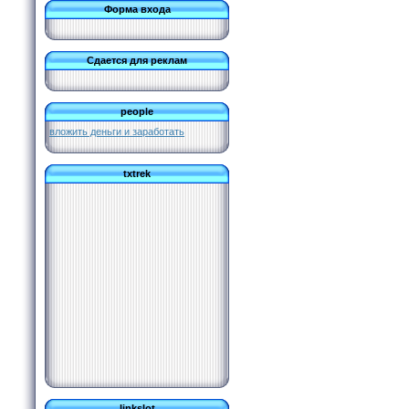
Форма входа
Сдается для реклам
people
вложить деньги и заработать
txtrek
linkslot