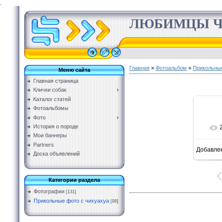
.
ЛЮБИМЦЫ Ч
Главная
»
Фотоальбом
»
Прикольные
Меню сайта
Главная страница
Клички собак
Каталог статей
Фотоальбомы
Фото
История о породе
Мои баннеры
Partners
Добавле
Доска объявлений
Категории раздела
Фотографии
[131]
Прикольные фото с чихуахуа
[98]