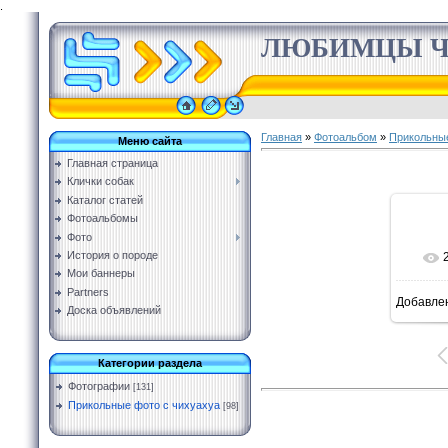
.
ЛЮБИМЦЫ Ч
Главная
»
Фотоальбом
»
Прикольные
Меню сайта
Главная страница
Клички собак
Каталог статей
Фотоальбомы
Фото
История о породе
Мои баннеры
Partners
Добавле
Доска объявлений
Категории раздела
Фотографии
[131]
Прикольные фото с чихуахуа
[98]