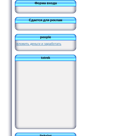
Форма входа
Сдается для реклам
people
вложить деньги и заработать
txtrek
linkslot