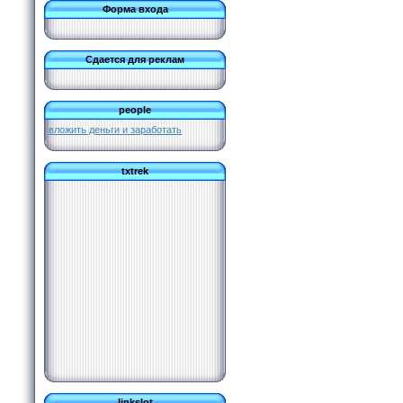
Форма входа
Сдается для реклам
people
вложить деньги и заработать
txtrek
linkslot