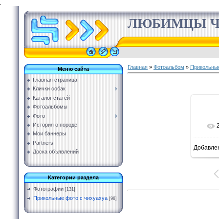
.
ЛЮБИМЦЫ Ч
Главная
»
Фотоальбом
»
Прикольные
Меню сайта
Главная страница
Клички собак
Каталог статей
Фотоальбомы
Фото
История о породе
Мои баннеры
Partners
Добавле
Доска объявлений
Категории раздела
Фотографии
[131]
Прикольные фото с чихуахуа
[98]