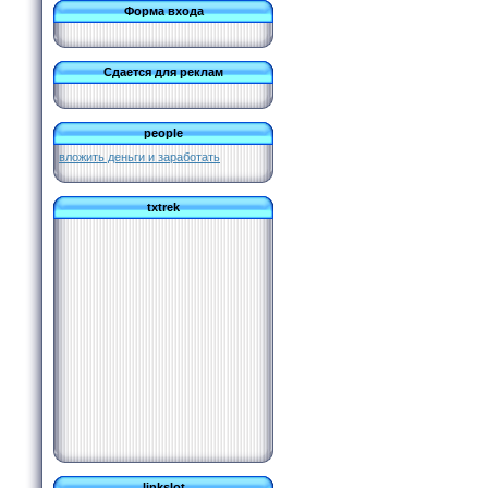
Форма входа
Сдается для реклам
people
вложить деньги и заработать
txtrek
linkslot