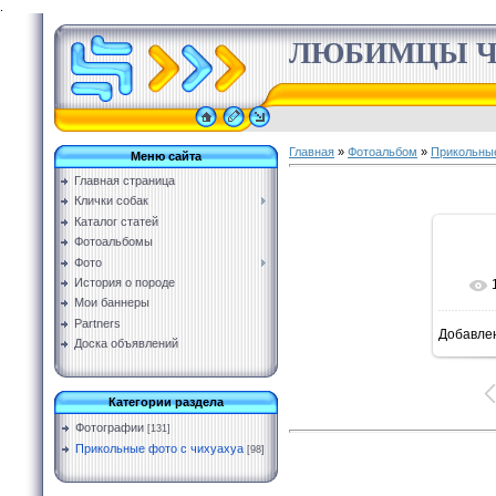
.
ЛЮБИМЦЫ Ч
Главная
»
Фотоальбом
»
Прикольные
Меню сайта
Главная страница
Клички собак
Каталог статей
Фотоальбомы
Фото
История о породе
Мои баннеры
Partners
Добавле
Доска объявлений
Категории раздела
Фотографии
[131]
Прикольные фото с чихуахуа
[98]