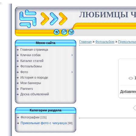
.
ЛЮБИМЦЫ Ч
Главная
»
Фотоальбом
»
Прикольные
Меню сайта
Главная страница
Клички собак
Каталог статей
Фотоальбомы
Фото
История о породе
Мои баннеры
Partners
Добавле
Доска объявлений
Категории раздела
Фотографии
[131]
Прикольные фото с чихуахуа
[98]