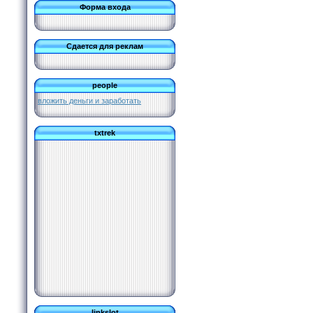
Форма входа
Сдается для реклам
people
вложить деньги и заработать
txtrek
linkslot