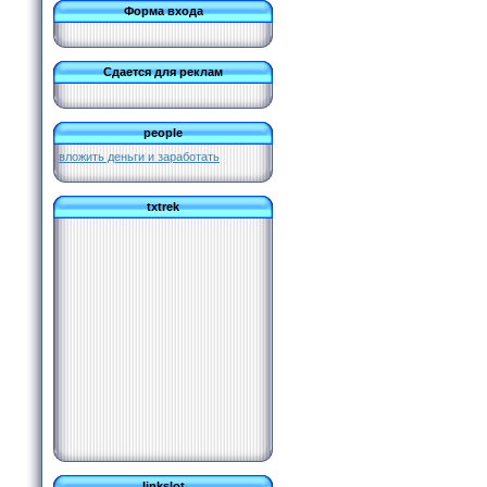
Форма входа
Сдается для реклам
people
вложить деньги и заработать
txtrek
linkslot