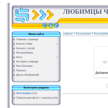
.
ЛЮБИМЦЫ Ч
Главная
»
Фотоальбом
»
Фотографи
Меню сайта
Главная страница
Клички собак
Каталог статей
Фотоальбомы
Фото
История о породе
Мои баннеры
Partners
Добавле
Доска объявлений
Категории раздела
Фотографии
[131]
Прикольные фото с чихуахуа
[98]