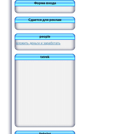
Форма входа
Сдается для реклам
people
вложить деньги и заработать
txtrek
linkslot