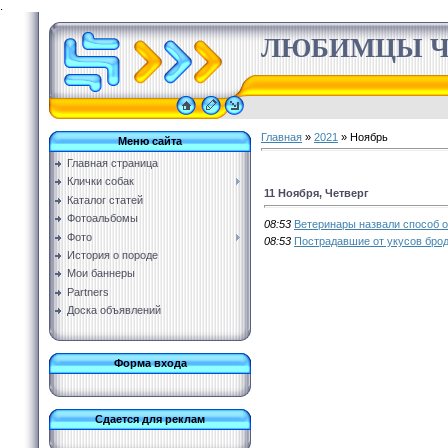
.
ЛЮБИМЦЫ Ч
Главная
»
2021
»
Ноябрь
Меню сайта
Главная страница
Клички собак
11 Ноября, Четверг
Каталог статей
Фотоальбомы
08:53
Ветеринары назвали способ о
Фото
08:53
Пострадавшие от укусов бро
История о породе
Мои баннеры
Partners
Доска объявлений
Форма входа
Сдается для реклам