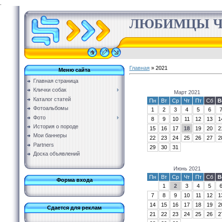
.
ЛЮБИМЦЫ Ч
Главная
»
2021
Меню сайта
Главная страница
Клички собак
Март 2021
Каталог статей
Пн
Вт
Ср
Чт
Пт
Сб
В
Фотоальбомы
1
2
3
4
5
6
Фото
8
9
10
11
12
13
1
История о породе
15
16
17
18
19
20
2
Мои баннеры
22
23
24
25
26
27
2
Partners
29
30
31
Доска объявлений
Июнь 2021
Пн
Вт
Ср
Чт
Пт
Сб
В
Форма входа
1
2
3
4
5
7
8
9
10
11
12
1
14
15
16
17
18
19
2
Сдается для реклам
21
22
23
24
25
26
2