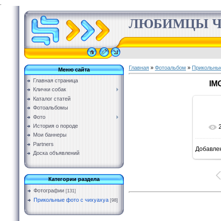
.
ЛЮБИМЦЫ Ч
Главная
»
Фотоальбом
»
Прикольные
Меню сайта
Главная страница
IM
Клички собак
Каталог статей
Фотоальбомы
Фото
История о породе
Мои баннеры
Partners
Добавле
Доска объявлений
Категории раздела
Фотографии
[131]
Прикольные фото с чихуахуа
[98]