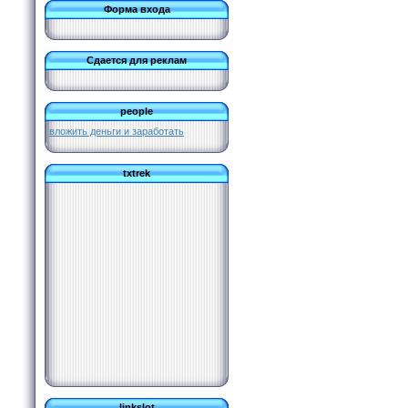
Форма входа
Сдается для реклам
people
вложить деньги и заработать
txtrek
linkslot