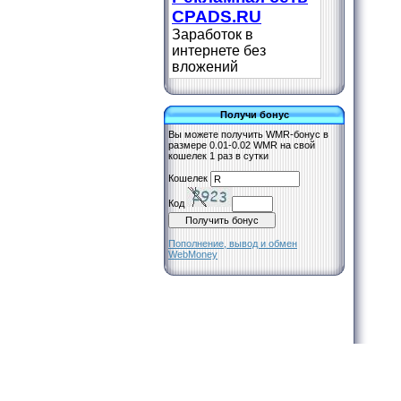
CPADS.RU
Заработок в
интернете без
вложений
Получи бонус
Вы можете получить WMR-бонус в
размере 0.01-0.02 WMR на свой
кошелек 1 раз в сутки
Кошелек
Код
Пополнение, вывод и обмен
WebMoney