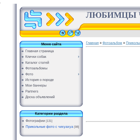
.
ЛЮБИМЦЫ 
Главная
»
Фотоальбом
»
Приколь
Меню сайта
Главная страница
Клички собак
Каталог статей
Фотоальбомы
Фото
История о породе
Мои баннеры
Partners
Доска объявлений
Категории раздела
Фотографии
[131]
Прикольные фото с чихуахуа
[98]