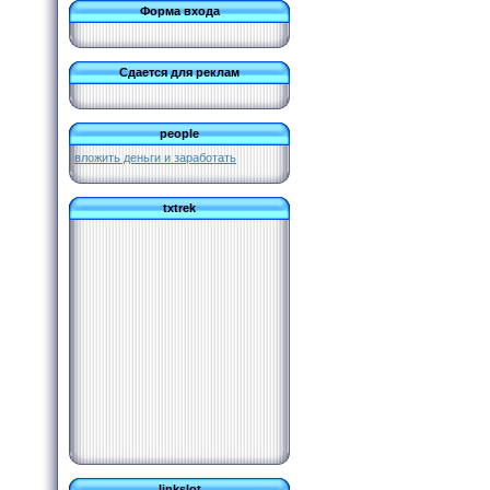
Форма входа
Сдается для реклам
people
вложить деньги и заработать
txtrek
linkslot