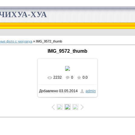
ЧИХУА-ХУА
ные фото с чихуахуа
» IMG_9572_thumb
IMG_9572_thumb
2232
0
0.0
Добавлено
03.05.2014
admin