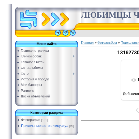
.
ЛЮБИМЦЫ Ч
Главная
»
Фотоальбом
»
Прикольные
Меню сайта
Главная страница
1316273
Клички собак
Каталог статей
Фотоальбомы
Фото
История о породе
Мои баннеры
Partners
Добавле
Доска объявлений
Категории раздела
Фотографии
[131]
Прикольные фото с чихуахуа
[98]