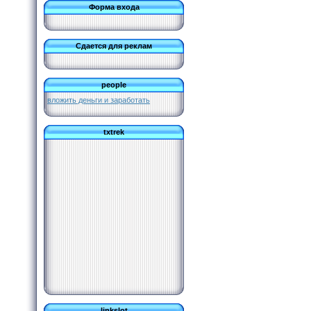
Форма входа
Сдается для реклам
people
вложить деньги и заработать
txtrek
linkslot