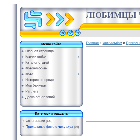
.
ЛЮБИМЦЫ 
Главная
»
Фотоальбом
»
Приколь
Меню сайта
Главная страница
Клички собак
Каталог статей
Фотоальбомы
Фото
История о породе
Мои баннеры
Partners
Доска объявлений
Категории раздела
Фотографии
[131]
Прикольные фото с чихуахуа
[98]