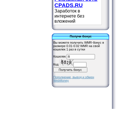
CPADS.RU
Заработок в
интернете без
вложений
Получи бонус
Вы можете получить WMR-бонус в
размере 0.01-0.02 WMR на свой
кошелек 1 раз в сутки
Кошелек
Код
Пополнение, вывод и обмен
WebMoney