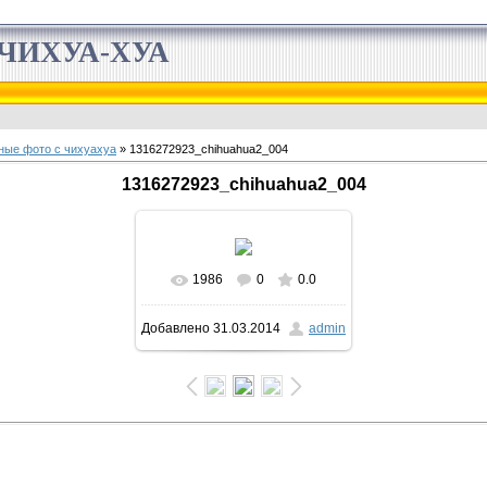
ЧИХУА-ХУА
ные фото с чихуахуа
» 1316272923_chihuahua2_004
1316272923_chihuahua2_004
1986
0
0.0
Добавлено
31.03.2014
admin