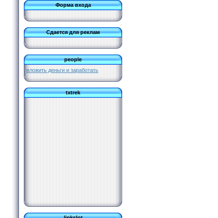
Форма входа
Сдается для реклам
people
вложить деньги и заработать
txtrek
linkslot