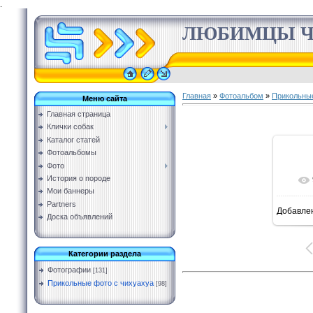
.
ЛЮБИМЦЫ Ч
Главная
»
Фотоальбом
»
Прикольные
Меню сайта
Главная страница
Клички собак
Каталог статей
Фотоальбомы
Фото
История о породе
Мои баннеры
Partners
Добавле
Доска объявлений
Категории раздела
Фотографии
[131]
Прикольные фото с чихуахуа
[98]