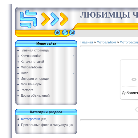
.
ЛЮБИМЦЫ Ч
Главная
»
Фотоальбом
»
Фотографи
Меню сайта
Главная страница
Клички собак
Каталог статей
Фотоальбомы
Фото
История о породе
Мои баннеры
Partners
Добавле
Доска объявлений
Категории раздела
Фотографии
[131]
Прикольные фото с чихуахуа
[98]