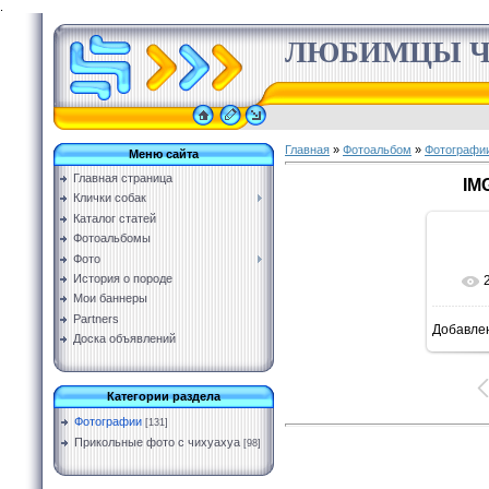
.
ЛЮБИМЦЫ Ч
Главная
»
Фотоальбом
»
Фотографи
Меню сайта
Главная страница
IM
Клички собак
Каталог статей
Фотоальбомы
Фото
История о породе
Мои баннеры
Partners
Добавле
Доска объявлений
Категории раздела
Фотографии
[131]
Прикольные фото с чихуахуа
[98]