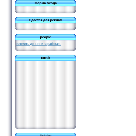
Форма входа
Сдается для реклам
people
вложить деньги и заработать
txtrek
linkslot