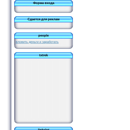
Форма входа
Сдается для реклам
people
вложить деньги и заработать
txtrek
linkslot