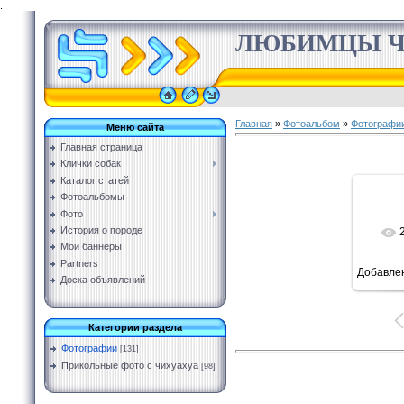
.
ЛЮБИМЦЫ Ч
Главная
»
Фотоальбом
»
Фотографи
Меню сайта
Главная страница
Клички собак
Каталог статей
Фотоальбомы
Фото
История о породе
Мои баннеры
Partners
Добавле
Доска объявлений
Категории раздела
Фотографии
[131]
Прикольные фото с чихуахуа
[98]