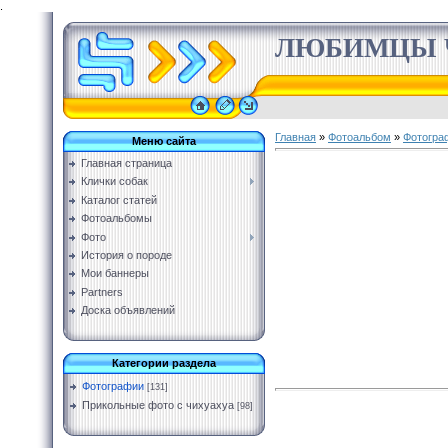
.
ЛЮБИМЦЫ 
Главная
»
Фотоальбом
»
Фотогра
Меню сайта
Главная страница
Клички собак
Каталог статей
Фотоальбомы
Фото
История о породе
Мои баннеры
Partners
Доска объявлений
Категории раздела
Фотографии
[131]
Прикольные фото с чихуахуа
[98]