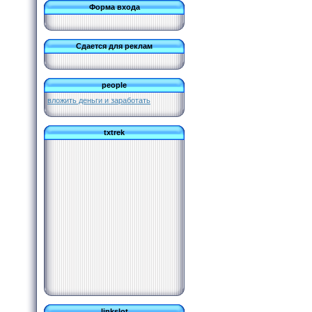
Форма входа
Сдается для реклам
people
вложить деньги и заработать
txtrek
linkslot