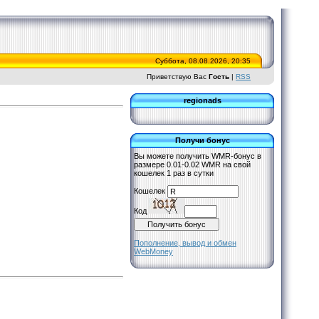
Суббота, 08.08.2026, 20:35
Приветствую Вас
Гость
|
RSS
regionads
Получи бонус
Вы можете получить WMR-бонус в
размере 0.01-0.02 WMR на свой
кошелек 1 раз в сутки
Кошелек
Код
Пополнение, вывод и обмен
WebMoney