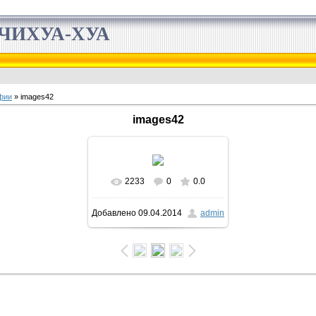
ЧИХУА-ХУА
фии
» images42
images42
2233
0
0.0
Добавлено
09.04.2014
admin