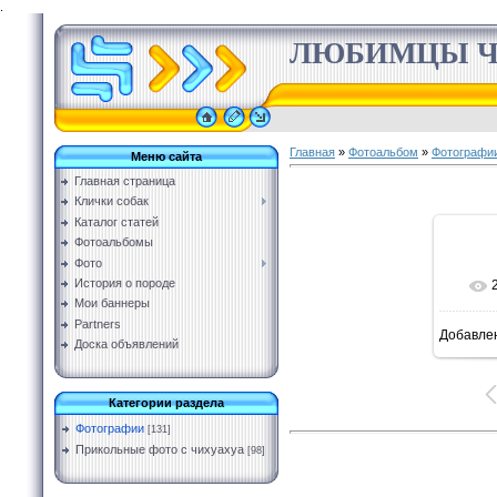
.
ЛЮБИМЦЫ Ч
Главная
»
Фотоальбом
»
Фотографи
Меню сайта
Главная страница
Клички собак
Каталог статей
Фотоальбомы
Фото
История о породе
Мои баннеры
Partners
Добавле
Доска объявлений
Категории раздела
Фотографии
[131]
Прикольные фото с чихуахуа
[98]