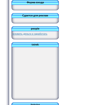
Форма входа
Сдается для реклам
people
вложить деньги и заработать
txtrek
linkslot