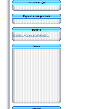
Форма входа
Сдается для реклам
people
вложить деньги и заработать
txtrek
linkslot