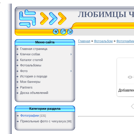
.
ЛЮБИМЦЫ Ч
Главная
»
Фотоальбом
»
Фотографи
Меню сайта
Главная страница
Клички собак
Каталог статей
Фотоальбомы
Фото
История о породе
Мои баннеры
Partners
Добавле
Доска объявлений
Категории раздела
Фотографии
[131]
Прикольные фото с чихуахуа
[98]