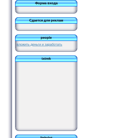
Форма входа
Сдается для реклам
people
вложить деньги и заработать
txtrek
linkslot