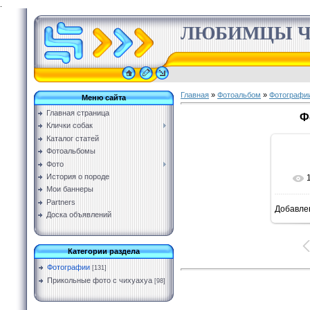
.
ЛЮБИМЦЫ Ч
Главная
»
Фотоальбом
»
Фотографи
Меню сайта
Главная страница
Ф
Клички собак
Каталог статей
Фотоальбомы
Фото
История о породе
Мои баннеры
Partners
Добавле
5
Доска объявлений
Категории раздела
Фотографии
[131]
Прикольные фото с чихуахуа
[98]