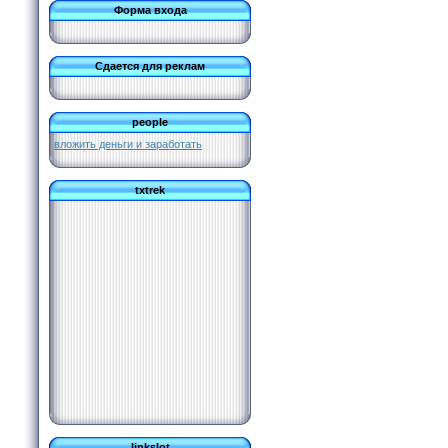
Форма входа
Сдается для реклам
people
вложить деньги и заработать
txtrek
linkslot