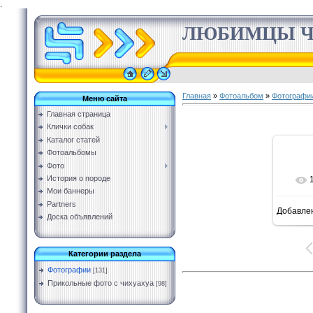
.
ЛЮБИМЦЫ Ч
Главная
»
Фотоальбом
»
Фотографи
Меню сайта
Главная страница
Клички собак
Каталог статей
Фотоальбомы
Фото
История о породе
Мои баннеры
Partners
Добавле
Доска объявлений
Категории раздела
Фотографии
[131]
Прикольные фото с чихуахуа
[98]