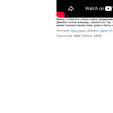
Важно, чтобы все члены семьи придержива
Давайте четкие команды; хвалите его так, 
время похвалу лакомством; крики и битье 
Категория
:
Мои статьи
|
Добавил
:
admin
(23.
Просмотров
:
3242
|
Рейтинг
:
2.8
/
33