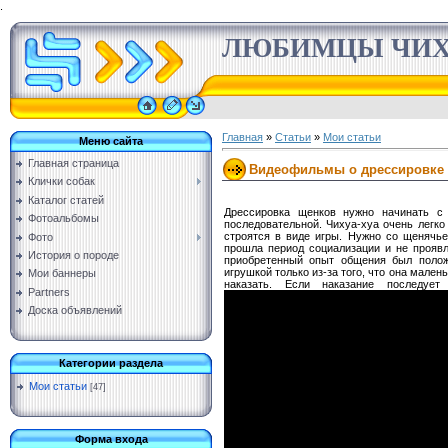
.
ЛЮБИМЦЫ ЧИХ
Главная
»
Статьи
»
Мои статьи
Меню сайта
Главная страница
Видеофильмы о дрессировке с
Клички собак
Каталог статей
Дрессировка щенков нужно начинать с 
Фотоальбомы
последовательной. Чихуа-хуа очень легко
строятся в виде игры. Нужно со щенячье
Фото
прошла период социализации и не проявл
История о породе
приобретенный опыт общения был полож
игрушкой только из-за того, что она мален
Мои баннеры
наказать. Если наказание последу
Partners
Доска объявлений
Категории раздела
Мои статьи
[47]
Форма входа