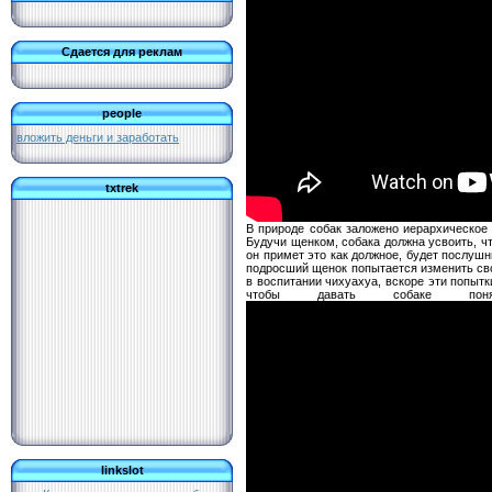
Сдается для реклам
people
вложить деньги и заработать
txtrek
В природе собак заложено иерархическое 
Будучи щенком, собака должна усвоить, чт
он примет это как должное, будет послуш
подросший щенок попытается изменить св
в воспитании чихуахуа, вскоре эти попыт
чтобы давать собаке п
linkslot