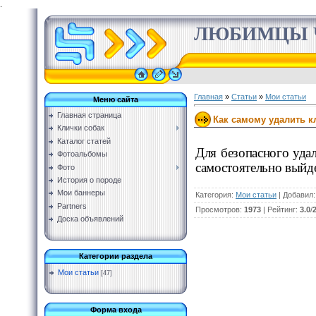
.
ЛЮБИМЦЫ 
Главная
»
Статьи
»
Мои статьи
Меню сайта
Главная страница
Как самому удалить к
Клички собак
Каталог статей
Для безопасного уда
Фотоальбомы
самостоятельно выйдет
Фото
История о породе
Мои баннеры
Категория
:
Мои статьи
|
Добавил
Partners
Просмотров
:
1973
|
Рейтинг
:
3.0
/
Доска объявлений
Категории раздела
Мои статьи
[47]
Форма входа