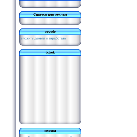
Сдается для реклам
people
вложить деньги и заработать
txtrek
linkslot