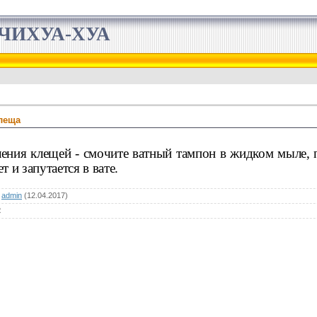
ЧИХУА-ХУА
леща
ления клещей - смочите ватный тампон в жидком мыле, п
 и запутается в вате.
:
admin
(12.04.2017)
2