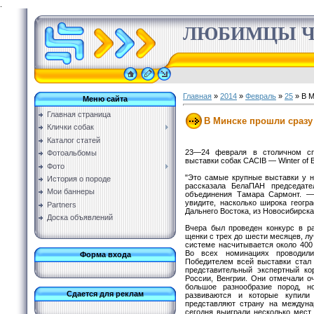
.
ЛЮБИМЦЫ Ч
Главная
»
2014
»
Февраль
»
25
» В М
Меню сайта
Главная страница
В Минске прошли сразу
Клички собак
Каталог статей
23—24 февраля в столичном сп
Фотоальбомы
выставки собак CACIB — Winter of Bt
Фото
"Это самые крупные выставки у 
История о породе
рассказала БелаПАН председател
Мои баннеры
объединения Тамара Сармонт. — 
увидите, насколько широка геогр
Partners
Дальнего Востока, из Новосибирска,
Доска объявлений
Вчера был проведен конкурс в р
щенки с трех до шести месяцев, 
системе насчитывается около 400 
Во всех номинациях проводили
Форма входа
Победителем всей выставки стал 
представительный экспертный ко
России, Венгрии. Они отмечали о
большое разнообразие пород, н
Сдается для реклам
развиваются и которые купил
представляют страну на междуна
сегодня выиграли несколько мест