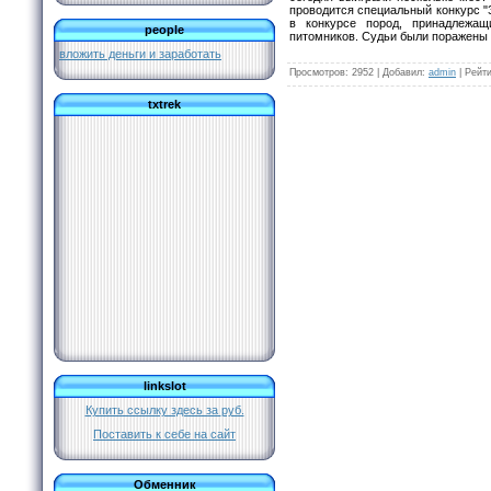
проводится специальный конкурс "З
в конкурсе пород, принадлежа
people
питомников. Судьи были поражены 
вложить деньги и заработать
Просмотров
: 2952 |
Добавил
:
admin
|
Рейти
txtrek
linkslot
Купить ссылку здесь за
руб.
Поставить к себе на сайт
Обменник