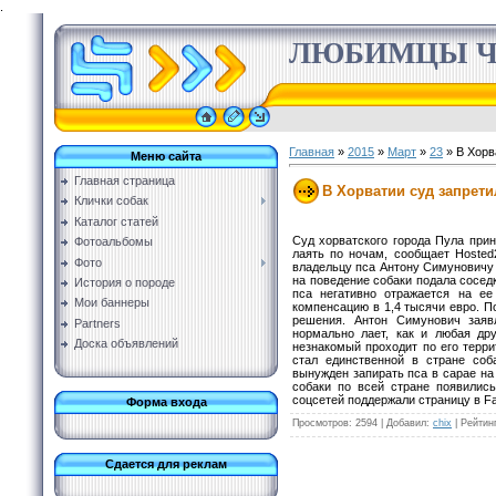
.
ЛЮБИМЦЫ Ч
Главная
»
2015
»
Март
»
23
» В Хорв
Меню сайта
Главная страница
В Хорватии суд запрети
Клички собак
Каталог статей
Суд хорватского города Пула при
Фотоальбомы
лаять по ночам, сообщает Hosted
Фото
владельцу пса Антону Симуновичу 
на поведение собаки подала сосед
История о породе
пса негативно отражается на е
Мои баннеры
компенсацию в 1,4 тысячи евро. П
решения. Антон Симунович заяв
Partners
нормально лает, как и любая дру
Доска объявлений
незнакомый проходит по его терри
стал единственной в стране соб
вынужден запирать пса в сарае на 
собаки по всей стране появились
соцсетей поддержали страницу в F
Форма входа
Просмотров
: 2594 |
Добавил
:
chix
|
Рейтин
Сдается для реклам