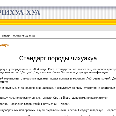
ЧИХУА-ХУА
тандарт породы чихуахуа
уахуа
Стандарт породы чихуахуа
ороды, утвержденный в 2004 году. Рост стандартом не закреплен, основной крит
Допустим вес от 0,5 кг до 1,5 кг, а вот вес более 3 кг — повод для дисквалификации.
й округлости, с плоскими щеками, морда прямая и короткая. Лоб очень крутой. До
тствие.
 и крупные. У основания они широкие, к округлому кончику сужаются. В состоянии 
и круглые, но не выпученные, темные. Светлый цвет допустим, но нежелателен.
роткий, несколько вздернутый. Цвет мочки — любой.
ницеобразным или прямым, скулы выражены лишь слегка. Недокус и перекус — серьез