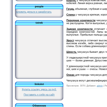
Корпус
у чихуахуа компактный,
кобелей. Линия верха ровная, л
people
Грудь
объемная, глубокая и широ
вложить деньги и заработать
Спина
у чихуахуа крепкая, коро
Передние конечности
чихуахуа
txtrek
не распущены. Когти выпуклые,
Задние конечности
отличает 
передних конечностей. Лапы м
выпуклые. Прибылые пальцы уда
Хвост
чихуахуа отличает высоки
высоком изгибе, либо свернут 
спины. Если собака длинношерст
Шерсть
чихуахуа бывает двух т
У гладкошерстной чихуахуа прил
шее — более длинная. Допустима
У длинношерстной чихуахуа шелк
ног, шее и ушах — очесы. Нежел
Окрас
для породы чихуахуа допу
Чихуахуа могут дисквалифициров
linkslot
Просмотров
: 3079 |
Добавил
:
admin
|
Ре
Купить ссылку здесь за
руб.
Поставить к себе на сайт
Обменник