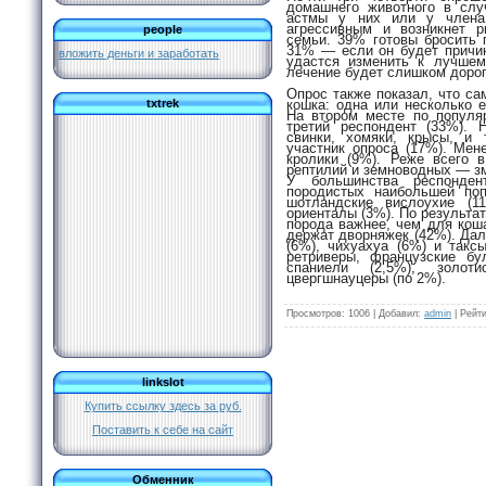
домашнего животного в слу
астмы у них или у члена
агрессивным и возникнет 
people
семьи. 39% готовы бросить 
31% — если он будет причин
вложить деньги и заработать
удастся изменить к лучше
лечение будет слишком доро
Опрос также показал, что с
кошка: одна или несколько 
txtrek
На втором месте по популя
третий респондент (33%).
свинки, хомяки, крысы, и 
участник опроса (17%). Мен
кролики (9%). Реже всего 
рептилий и земноводных — зме
У большинства респонден
породистых наибольшей поп
шотландские вислоухие (1
ориенталы (3%). По результа
порода важнее, чем для кош
держат дворняжек (42%). Да
(6%), чихуахуа (6%) и такс
ретриверы, французские бу
спаниели (2,5%), золот
цвергшнауцеры (по 2%).
Просмотров
: 1006 |
Добавил
:
admin
|
Рейти
linkslot
Купить ссылку здесь за
руб.
Поставить к себе на сайт
Обменник