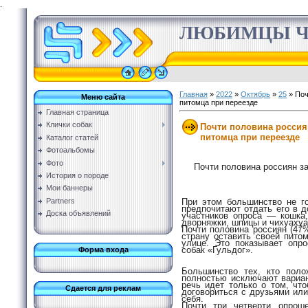
.
ЛЮБИМЦЫ Ч
Главная
»
2022
»
Октябрь
»
25
» Поч
Меню сайта
питомца при переезде
Главная страница
Клички собак
Почти половина россия
питомца при переезде
Каталог статей
Фотоальбомы
Фото
Почти половина россиян за
История о породе
Мои баннеры
Partners
При этом большинство не го
предпочитают отдать его в 
Доска объявлений
участников опроса — кошка,
дворняжки, шпицы и чихуахуа
Почти половина россиян (47%
страну оставить своей пито
улице. Это показывает опр
собак «Гульдог».
Форма входа
Большинство тех, кто поло
полностью исключают вариан
речь идет только о том, чт
Сдается для реклам
договориться с друзьями или
себя.
Почти три четверти опро