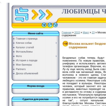
.
ЛЮБИМЦЫ Ч
Главная
»
2015
»
Март
»
23
» Москва
Меню сайта
содержание
Главная страница
Клички собак
Москва возьмет бездо
содержание
Каталог статей
Фотоальбомы
Фото
Бездомных собак теперь будут 
История о породе
пожизненно. По новым правилам,
униформу и использовать автомоб
Мои баннеры
телефон организации. Впрочем, есл
Лу-лу еще месяц назад была совсе
Partners
вела себя как загнанный зверь. 
Доска объявлений
волчонка в нежного щенка. Счи
человеком - это ее главная задача
любящего хозяина. Некоторые соба
не попадает в вольеры. Некоторы
Форма входа
человек, который захочет его за
правилам, животных переводят на
в регламенте по отлову и содерж
нестыковок. "Изначально предполаг
хозяин и его не потребуется задер
Сдается для реклам
не так", - сетует начальник
благоустройства Москвы Светлан
стало проще: целая цепочка ин