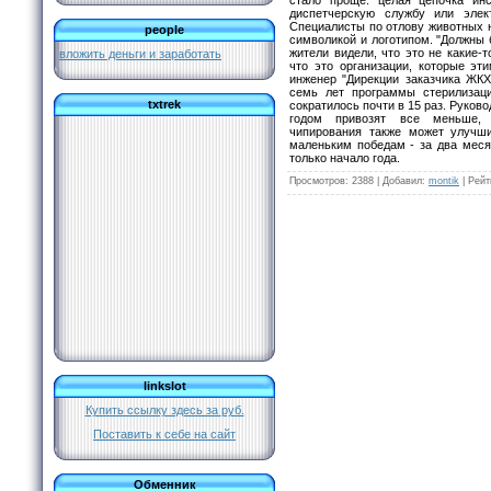
диспетчерскую службу или элек
Специалисты по отлову животных н
people
символикой и логотипом. "Должны 
жители видели, что это не какие-
вложить деньги и заработать
что это организации, которые эт
инженер "Дирекции заказчика ЖК
семь лет программы стерилизац
txtrek
сократилось почти в 15 раз. Руков
годом привозят все меньше, п
чипирования также может улучш
маленьким победам - за два меся
только начало года.
Просмотров
: 2388 |
Добавил
:
montik
|
Рейт
linkslot
Купить ссылку здесь за
руб.
Поставить к себе на сайт
Обменник