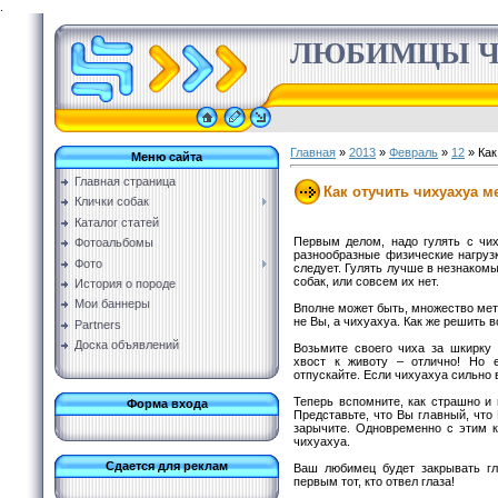
.
ЛЮБИМЦЫ Ч
Главная
»
2013
»
Февраль
»
12
» Как
Меню сайта
Главная страница
Как отучить чихуахуа м
Клички собак
Каталог статей
Первым делом, надо гулять с чих
Фотоальбомы
разнообразные физические нагрузк
Фото
следует. Гулять лучше в незнакомы
собак, или совсем их нет.
История о породе
Мои баннеры
Вполне может быть, множество мето
не Вы, а чихуахуа. Как же решить 
Partners
Доска объявлений
Возьмите своего чиха за шкирку 
хвост к животу – отлично! Но 
отпускайте. Если чихуахуа сильно 
Теперь вспомните, как страшно и г
Форма входа
Представьте, что Вы главный, что
зарычите. Одновременно с этим к
чихуахуа.
Сдается для реклам
Ваш любимец будет закрывать гла
первым тот, кто отвел глаза!