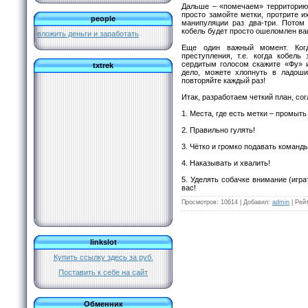
Дальше – «помечаем» территорию.
просто замойте метки, протрите 
people
манипуляции раз два-три. Потом 
кобель будет просто ошеломлен в
вложить деньги и заработать
Еще один важный момент. Ког
преступления, т.е. когда кобель
сердитым голосом скажите «Фу» и
txtrek
дело, можете хлопнуть в ладоши,
повторяйте каждый раз!
Итак, разработаем четкий план, со
1. Места, где есть метки – промыть
2. Правильно гулять!
3. Чётко и громко подавать команды
4. Наказывать и хвалить!
5. Уделять собачке внимание (игра
вас!
Просмотров
: 10614 |
Добавил
:
admin
|
Рейт
linkslot
Купить ссылку здесь за
руб.
Поставить к себе на сайт
Обменник