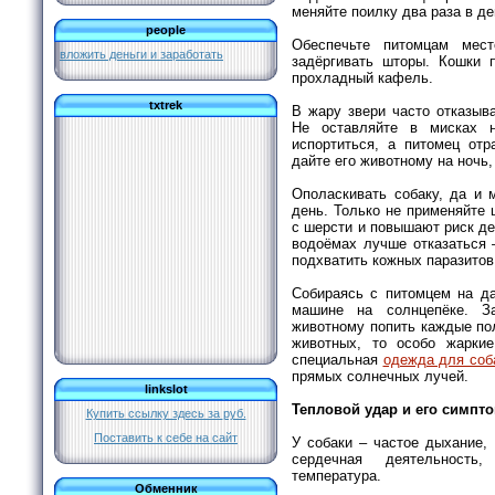
меняйте поилку два раза в д
people
Обеспечьте питомцам мес
вложить деньги и заработать
задёргивать шторы. Кошки 
прохладный кафель.
txtrek
В жару звери часто отказыв
Не оставляйте в мисках 
испортиться, а питомец отр
дайте его животному на ночь,
Ополаскивать собаку, да и 
день. Только не применяйте
с шерсти и повышают риск де
водоёмах лучше отказаться 
подхватить кожных паразито
Собираясь с питомцем на да
машине на солнцепёке. За
животному попить каждые по
животных, то особо жаркие
специальная
одежда для соб
прямых солнечных лучей.
linkslot
Тепловой удар и его симпт
Купить ссылку здесь за
руб.
Поставить к себе на сайт
У собаки – частое дыхание, 
сердечная деятельность,
температура.
Обменник