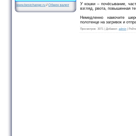
У кошки – почёсывание, час
www.bestchange.ru
/
Обмен валют
взгляд, рвота, повышенная т
Немедленно намочите шер
полотенце на загривок и отпр
Просмотров
: 3071 |
Добавил
:
admin
|
Рейти