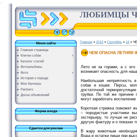
.
ЛЮБИМЦЫ Ч
Главная
»
2015
»
Сентябрь
»
16
» Ч
Меню сайта
Главная страница
ЧЕМ ОПАСНА ЛЕТНЯЯ 
Клички собак
Каталог статей
Лето не за горами, а с его
Фотоальбомы
возникает опасность для на
Фото
История о породе
Наибольшая неприятность 
Мои баннеры
собак и кошек. Персы, моп
достаточной терморегуляции
Partners
трубки. По той же причине 
Доска объявлений
могут заработать воспаление
Короткая стрижка поможет ж
Форма входа
– породистые участники в
экстерьеру, то лучше не ри
другую фактуру и о показах 
Сдается для реклам
В жару животным необходим
Вода и остатки пищи при выс