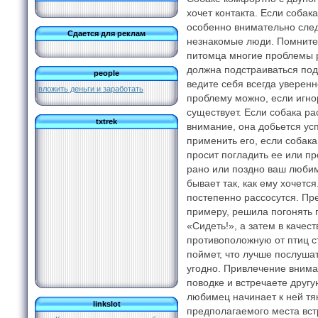
хочет контакта. Если соба
особенно внимательно след
Сдается для реклам
незнакомые люди. Помните,
питомца многие проблемы 
должна подстраиваться под 
people
ведите себя всегда уверен
вложить деньги и заработать
проблему можно, если игнор
существует. Если собака ра
txtrek
внимание, она добьется усп
применить его, если собака
просит погладить ее или пр
рано или поздно ваш любиме
бывает так, как ему хочется
постепенно рассосутся. Пр
примеру, решила погонять 
«Сидеть!», а затем в качес
противоположную от птиц с
поймет, что лучше послушат
угодно. Привлечение вниман
поводке и встречаете другу
любимец начинает к ней тян
linkslot
предполагаемого места вст