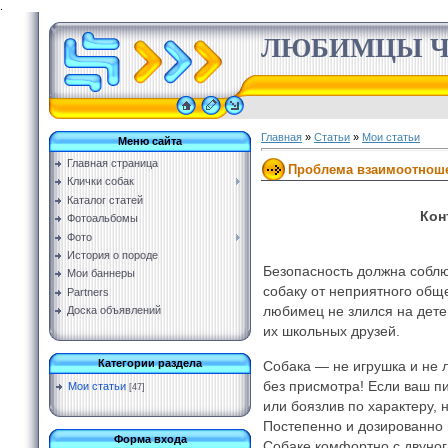
.
ЛЮБИМЦЫ Ч
Главная
»
Статьи
»
Мои статьи
Меню сайта
Главная страница
Проблема взаимоотноше
Клички собак
Каталог статей
Кон
Фотоальбомы
Фото
История о породе
Безопасность должна соблю
Мои баннеры
собаку от неприятного общ
Partners
любимец не злился на дете
Доска объявлений
их школьных друзей.
Категории раздела
Собака — не игрушка и не 
без присмотра! Если ваш п
Мои статьи
[47]
или боязлив по характеру, 
Постепенно и дозированно 
Форма входа
Собаке комфортно с двуног