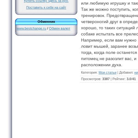
Купить ссылку здесь за
руб.
или любимую игрушку и так
Поставить к себе на сайт
Так же можно поступить, ко
тренировок. Предотвращени
четвероногий друг в опред
Обменник
хорошо, то таких ситуаций 
www.bestchange.ru
/
Обмен валют
собаке испытать все преле
Например, если вам нужно п
ловит мышей, заранее возьм
тогда, когда поле останетс
питомец не разозлит вас, и
расположении духа.
Категория
:
Мои статьи
|
Добавил
:
ни
Просмотров
:
3387
|
Рейтинг
:
3.0
/
41